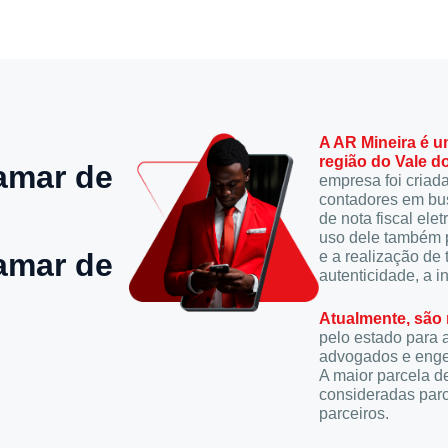
A AR Mineira é u
região do Vale d
amar de
empresa foi criad
contadores em bus
de nota fiscal el
uso dele também p
amar de
e a realização de
autenticidade, a 
Atualmente, são m
pelo estado para a
advogados e engen
A maior parcela d
consideradas parc
parceiros.