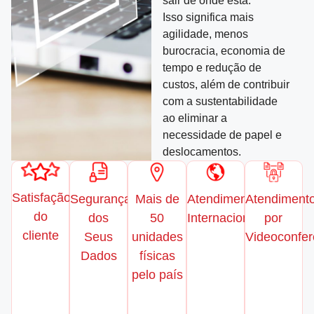
sair de onde está.
Isso significa mais
agilidade, menos
burocracia, economia de
tempo e redução de
custos, além de contribuir
com a sustentabilidade
ao eliminar a
necessidade de papel e
deslocamentos.
Satisfação
Segurança
Mais de
Atendimento
Atendiment
do
dos
50
Internacional
por
cliente
Seus
unidades
Videoconfer
Dados
físicas
pelo país