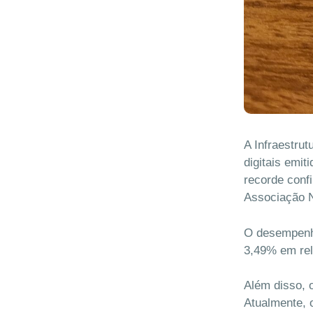
A Infraestrut
digitais emi
recorde conf
Associação N
O desempenho
3,49% em rel
Além disso, 
Atualmente, o