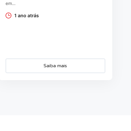
em...
1 ano atrás
Saiba mais