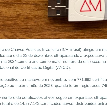
ura de Chaves Públicas Brasileira (ICP-Brasil) atingiu um m
tidos até o dia 23 de dezembro, ultrapassando a expectativ
irma 2024 como o ano com o maior número de emissões na hi
acional de Certificação Digital (ANCD).
 positivo se manteve em novembro, com 771.662 certifica
ação ao mesmo mês de 2023, quando foram registrados 745.
o número de certificados ativos segue em expansão, ultrap
 total é de 14.277.143 certificados ativos, distribuídos ent